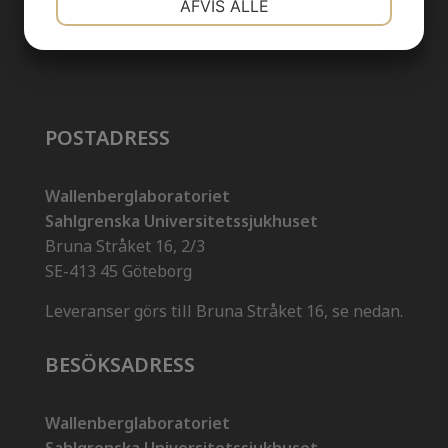
AFVIS ALLE
MARKETING
STATISTIK
POSTADRESS
Wallenberglaboratoriet
Sahlgrenska Universitetssjukhuset
Bruna Stråket 16, 2/3
SE-413 45 Göteborg
Leveranser görs till Bruna Stråket 16, se nedan.
BESÖKSADRESS
Wallenberglaboratoriet
Sahlgrenska Universitetssjukhuset