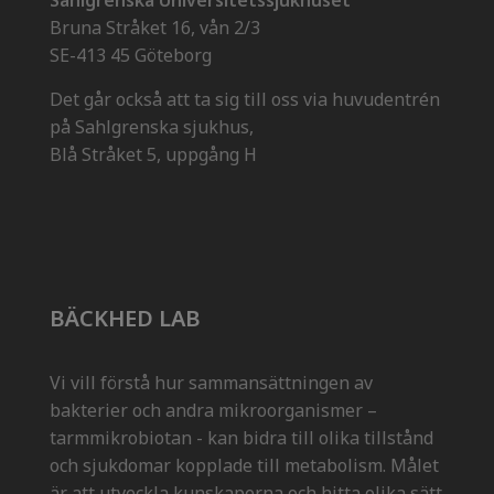
Bruna Stråket 16, vån 2/3
SE-413 45 Göteborg
Det går också att ta sig till oss via huvudentrén
på Sahlgrenska sjukhus,
Blå Stråket 5, uppgång H
BÄCKHED LAB
Vi vill förstå hur sammansättningen av
bakterier och andra mikroorganismer –
tarmmikrobiotan - kan bidra till olika tillstånd
och sjukdomar kopplade till metabolism. Målet
är att utveckla kunskaperna och hitta olika sätt