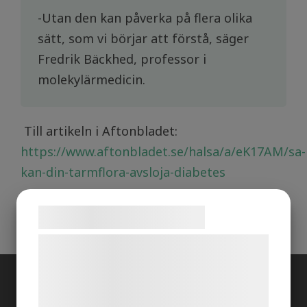
-Utan den kan påverka på flera olika
sätt, som vi börjar att förstå, säger
Fredrik Bäckhed, professor i
molekylärmedicin.
Till artikeln i Aftonbladet:
https://www.aftonbladet.se/halsa/a/eK17AM/sa-
kan-din-tarmflora-avsloja-diabetes
Samtykke til cookies
Vi og vores samarbejdspartnere bruger
teknologier, herunder cookies, til at
indsamle oplysninger om dig til forskellige
OM OSS
formål, herunder: Tilpasning af annoncering,