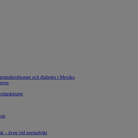
tarmmikrobiomet och diabetes i Mexiko
gress
esitaskirurgi
dom
sk – även vid normalvikt