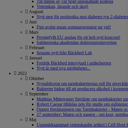
Till minne av vår högt uppskattade kollega
Vetenskap, lärande och skoj!
Augusti
Nytt steg för probiotika mot diabetes typ 2-diabete
Juni
Fint avslut innan sommarsemstrar tar vid!
Mars
Prestigfyllt EU anslag för ett helt nytt koncept!
Sahlgrenska akademins doktorspromovering
Februari
Senaste nytt från Bäckhed Lab
Januari
Fredrik Bäckhed intervjuad i artikelserien
Nytt år med nya möjligheter...
2022
Oktober
Nypublicerat om tarmbakteriernas roll för utveck
Bakterier bidrar till att producera alkohol i kroppen
September
Matthias Mitteregger föreläste om tarmbakterier u
Robert Caesar tilldelas pris för studie om gallsten
Öppen föreläsningen om Tarmbakterier - Maten o
27 september: Maten och magen - om kost, tarmbak
Maj
Uppmärksammad vetenskaplig artikel i Cell Host