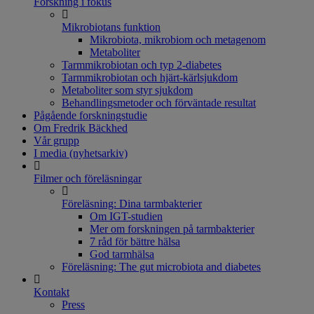
Forskning i fokus
Mikrobiotans funktion
Mikrobiota, mikrobiom och metagenom
Metaboliter
Tarmmikrobiotan och typ 2-diabetes
Tarmmikrobiotan och hjärt-kärlsjukdom
Metaboliter som styr sjukdom
Behandlingsmetoder och förväntade resultat
Pågående forskningstudie
Om Fredrik Bäckhed
Vår grupp
I media (nyhetsarkiv)
Filmer och föreläsningar
Föreläsning: Dina tarmbakterier
Om IGT-studien
Mer om forskningen på tarmbakterier
7 råd för bättre hälsa
God tarmhälsa
Föreläsning: The gut microbiota and diabetes
Kontakt
Press