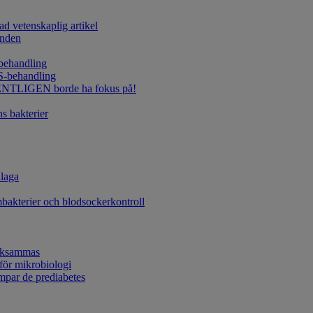
 vetenskaplig artikel
onden
behandling
S-behandling
EGENTLIGEN borde ha fokus på!
s bakterier
laga
bakterier och blodsockerkontroll
ärksammas
 för mikrobiologi
mpar de prediabetes