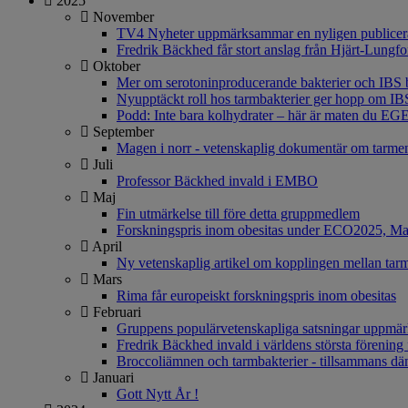
2025
November
TV4 Nyheter uppmärksammar en nyligen publicerad
Fredrik Bäckhed får stort anslag från Hjärt-Lungf
Oktober
Mer om serotoninproducerande bakterier och IBS 
Nyupptäckt roll hos tarmbakterier ger hopp om IB
Podd: Inte bara kolhydrater – här är maten du 
September
Magen i norr - vetenskaplig dokumentär om tarmen
Juli
Professor Bäckhed invald i EMBO
Maj
Fin utmärkelse till före detta gruppmedlem
Forskningspris inom obesitas under ECO2025, Ma
April
Ny vetenskaplig artikel om kopplingen mellan tarm
Mars
Rima får europeiskt forskningspris inom obesitas
Februari
Gruppens populärvetenskapliga satsningar uppm
Fredrik Bäckhed invald i världens största förening
Broccoliämnen och tarmbakterier - tillsammans dä
Januari
Gott Nytt År !