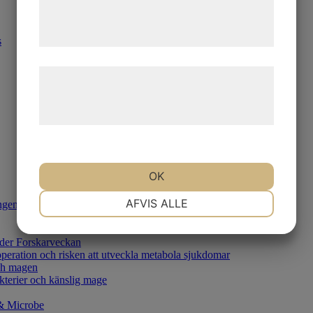
tjenester. Ved at klikke på 'OK' giver du
samtykke til disse formål.
s
Læs mere om vores brug af cookies og
behandling af persondata på vores
hjemmeside.
OK
NØDVENDIGE
PRÆFERENCER
AFVIS ALLE
lingen av kardiometabol sjukdom
nder Forskarveckan
MARKETING
STATISTIK
soperation och risken att utveckla metabola sjukdomar
ch magen
terier och känslig mage
 & Microbe