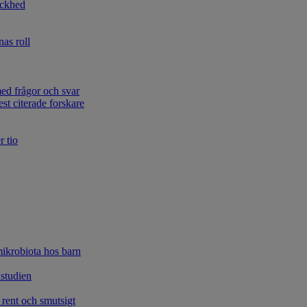
äckhed
as roll
d frågor och svar
st citerade forskare
r tio
krobiota hos barn
astudien
rent och smutsigt