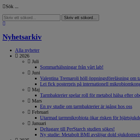
Sök ...
Skriv ett sökord...
Nyhetsarkiv
Alla nyheter
2026
Juli
Sommarhälsningar från vårt lab!
Juni
Valentina Tremaroli höll öppningsföreläsning om 
Lei fick posterpris på internationell mikrobiomkon
Maj
Tarmbakterier spelar roll för metabol hälsa efter ob
Mars
En ny studie om tarmbakterier är igång hos oss
Februari
Utarmad tarmmikrobiota ökar risken för hjärtsjuk
Januari
Deltagare till PerStarch studien sökes!
Ny studie: Metabolt BMI avslöjar dold sjukdomsri