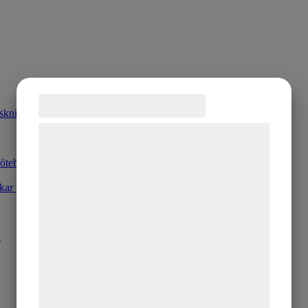
Samtykke til cookies
rskning
Vi og vores samarbejdspartnere bruger
teknologier, herunder cookies, til at
öteborgs Universitet
indsamle oplysninger om dig til forskellige
rkar tarmmikrobiotan
formål, herunder: Tilpasning af annoncering,
bedre brugeroplevelse, funktionalitet,
statistik og marketing. Disse oplysninger
l
kan blive delt med annoncerings- og
analysepartnere, som kan kombinere dem
med data, du tidligere har givet dem eller
de har indsamlet gennem din brug af deres