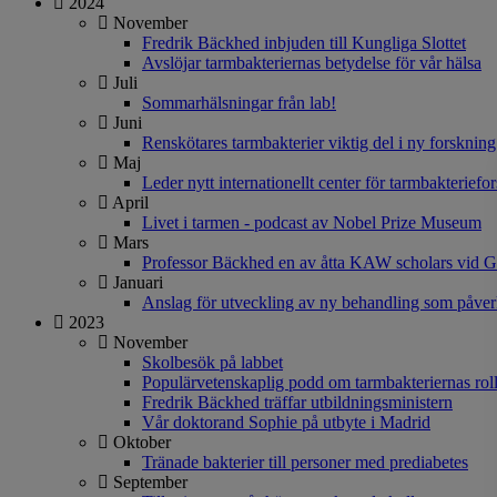
2024
November
Fredrik Bäckhed inbjuden till Kungliga Slottet
Avslöjar tarmbakteriernas betydelse för vår hälsa
Juli
Sommarhälsningar från lab!
Juni
Renskötares tarmbakterier viktig del i ny forskning
Maj
Leder nytt internationellt center för tarmbakteriefo
April
Livet i tarmen - podcast av Nobel Prize Museum
Mars
Professor Bäckhed en av åtta KAW scholars vid G
Januari
Anslag för utveckling av ny behandling som påve
2023
November
Skolbesök på labbet
Populärvetenskaplig podd om tarmbakteriernas rol
Fredrik Bäckhed träffar utbildningsministern
Vår doktorand Sophie på utbyte i Madrid
Oktober
Tränade bakterier till personer med prediabetes
September