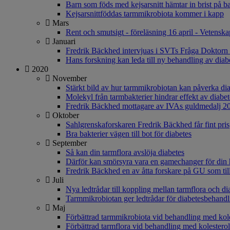
Barn som föds med kejsarsnitt hämtar in brist på ba
Kejsarsnittföddas tarmmikrobiota kommer i kapp
Mars
Rent och smutsigt - föreläsning 16 april - Vetensk
Januari
Fredrik Bäckhed intervjuas i SVTs Fråga Doktorn
Hans forskning kan leda till ny behandling av diabe
2020
November
Stärkt bild av hur tarmmikrobiotan kan påverka di
Molekyl från tarmbakterier hindrar effekt av diabe
Fredrik Bäckhed mottagare av IVAs guldmedalj 2
Oktober
Sahlgrenskaforskaren Fredrik Bäckhed får fint pris
Bra bakterier vägen till bot för diabetes
September
Så kan din tarmflora avslöja diabetes
Därför kan smörsyra vara en gamechanger för din 
Fredrik Bäckhed en av åtta forskare på GU som til
Juli
Nya ledtrådar till koppling mellan tarmflora och di
Tarmmikrobiotan ger ledtrådar för diabetesbehandl
Maj
Förbättrad tarmmikrobiota vid behandling med kol
Förbättrad tarmflora vid behandling med kolestero