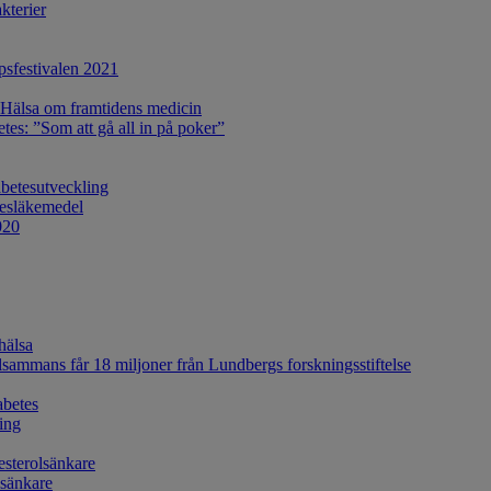
kterier
apsfestivalen 2021
 Hälsa om framtidens medicin
tes: ”Som att gå all in på poker”
abetesutveckling
tesläkemedel
020
hälsa
lsammans får 18 miljoner från Lundbergs forskningsstiftelse
abetes
ing
esterolsänkare
lsänkare