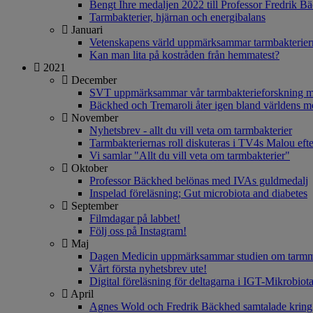
Bengt Ihre medaljen 2022 till Professor Fredrik B
Tarmbakterier, hjärnan och energibalans
Januari
Vetenskapens värld uppmärksammar tarmbakteriern
Kan man lita på kostråden från hemmatest?
2021
December
SVT uppmärksammar vår tarmbakterieforskning me
Bäckhed och Tremaroli åter igen bland världens me
November
Nyhetsbrev - allt du vill veta om tarmbakterier
Tarmbakteriernas roll diskuteras i TV4s Malou efte
Vi samlar "Allt du vill veta om tarmbakterier"
Oktober
Professor Bäckhed belönas med IVAs guldmedalj
Inspelad föreläsning; Gut microbiota and diabetes
September
Filmdagar på labbet!
Följ oss på Instagram!
Maj
Dagen Medicin uppmärksammar studien om tarmmi
Vårt första nyhetsbrev ute!
Digital föreläsning för deltagarna i IGT-Mikrobiot
April
Agnes Wold och Fredrik Bäckhed samtalade kring 