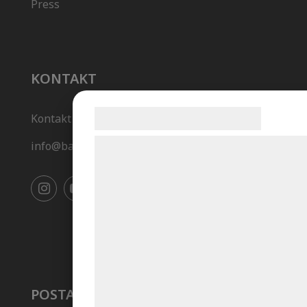
Press
KONTAKT
Samtykke til cookies
Kontakt
Vi og vores samarbejdspartnere bruger
info@backhedlab.se
teknologier, herunder cookies, til at
indsamle oplysninger om dig til forskelli
formål, herunder: Tilpasning af annoncer
bedre brugeroplevelse, funktionalitet,
statistik og marketing. Disse oplysninger
kan blive delt med annoncerings- og
analysepartnere, som kan kombinere de
POSTADRESS
med data, du tidligere har givet dem elle