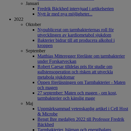
Januari
Fredrik Bäckhed intervjuad i artikelserien
Nytt år med nya möjligheter...
2022
Oktober
Nypublicerat om tarmbakteriernas roll för
utvecklingen av kardiometabol sjukdom
Bakterier bidrar till att producera alkohol i
kroppen
September
Matthias Mitteregger föreläste om tarmbakterier
under Forskarveckan
Robert Caesar tilldelas pris för studie om
gallstensoperation och risken att utveckla
metabola sjukdomar
Öppen föreläsningen om Tarmbakterier - Maten
och magen
27 september: Maten och magen - om kost,
tarmbakterier och känslig mage
Maj
Uppmärksammad vetenskaplig artikel i Cell Host
& Microbe
Bengt Ihre medaljen 2022 till Professor Fredrik
Bäckhed
Tarmbakterier, hjärnan och energibalans