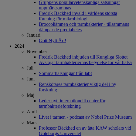
Gruppens populärvetenskapliga satsningar
uppmärksammas
Fredrik Bäckhed invald i världens största
förening för mikrobiologi
Broccoliämnen och tarmbakterier - tillsammans
dämpar de prediabetes
Januari
Gott Nytt År !
2024
November
Fredrik Bäckhed inbjuden till Kungliga Slottet
Avslöjar tarmbakteriernas betydelse för vår hälsa
Juli
Sommarhälsningar från lab!
Juni
Renskötares tarmbakterier viktig del i ny
forskning
Maj
Leder nytt internationellt center för
tarmbakterieforskning
April
Livet i tarmen - podcast av Nobel Prize Museum
Mars
Professor Bäckhed en av åtta KAW scholars vid
Göteborgs Universitet