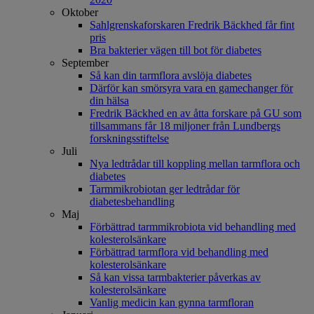
Oktober
Sahlgrenskaforskaren Fredrik Bäckhed får fint
pris
Bra bakterier vägen till bot för diabetes
September
Så kan din tarmflora avslöja diabetes
Därför kan smörsyra vara en gamechanger för
din hälsa
Fredrik Bäckhed en av åtta forskare på GU som
tillsammans får 18 miljoner från Lundbergs
forskningsstiftelse
Juli
Nya ledtrådar till koppling mellan tarmflora och
diabetes
Tarmmikrobiotan ger ledtrådar för
diabetesbehandling
Maj
Förbättrad tarmmikrobiota vid behandling med
kolesterolsänkare
Förbättrad tarmflora vid behandling med
kolesterolsänkare
Så kan vissa tarmbakterier påverkas av
kolesterolsänkare
Vanlig medicin kan gynna tarmfloran