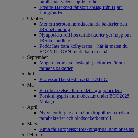
publicerad vetenskaplig artikel
Fredrik Bäckhed får stort anslag från Hjärt-
Lungfonden
Oktober
Mer om serotoninproducerande bakterier och
IBS behandling
Nyupptäckt roll hos tarmbakterier ger hopp om
IBS-behandling
Podd: Inte bara kolhydrater – här är maten du
EGENTLIGEN borde ha fokus på!
September
Magen i norr - vetenskaplig dokumentär om
tarmens bakterier
Juli
Professor Bäckhed invald i EMBO
Maj
Fin utmärkelse till före detta gruppmedlem
Forskningspris inom obesitas under ECO2025,
Malaga
April
Ny vetenskaplig artikel om kopplingen mellan
tarmbakterier och blodsockerkontroll
Mars
Rima får europeiskt forskningspris inom obesitas
Februari