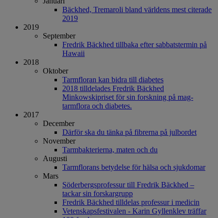
Januari
Bäckhed, Tremaroli bland världens mest citerade
2019
2019
September
Fredrik Bäckhed tillbaka efter sabbatstermin på
Hawaii
2018
Oktober
Tarmfloran kan bidra till diabetes
2018 tilldelades Fredrik Bäckhed
Minkowskipriset för sin forskning på mag-
tarmflora och diabetes.
2017
December
Därför ska du tänka på fibrerna på julbordet
November
Tarmbakterierna, maten och du
Augusti
Tarmflorans betydelse för hälsa och sjukdomar
Mars
Söderbergsprofessur till Fredrik Bäckhed –
tackar sin forskargrupp
Fredrik Bäckhed tilldelas professur i medicin
Vetenskapsfestivalen - Karin Gyllenklev träffar