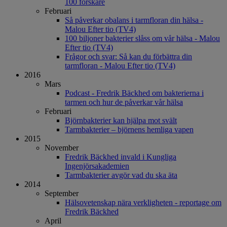
100 forskare
Februari
Så påverkar obalans i tarmfloran din hälsa -
Malou Efter tio (TV4)
100 biljoner bakterier slåss om vår hälsa - Malou
Efter tio (TV4)
Frågor och svar: Så kan du förbättra din
tarmfloran - Malou Efter tio (TV4)
2016
Mars
Podcast - Fredrik Bäckhed om bakterierna i
tarmen och hur de påverkar vår hälsa
Februari
Björnbakterier kan hjälpa mot svält
Tarmbakterier – björnens hemliga vapen
2015
November
Fredrik Bäckhed invald i Kungliga
Ingenjörsakademien
Tarmbakterier avgör vad du ska äta
2014
September
Hälsovetenskap nära verkligheten - reportage om
Fredrik Bäckhed
April