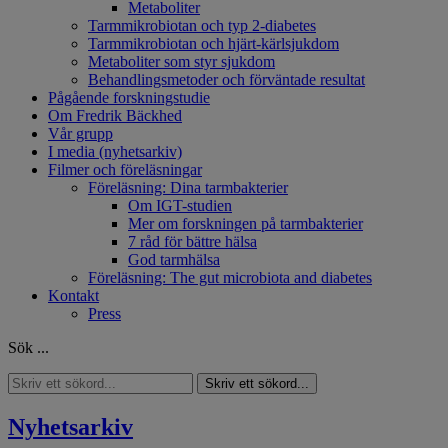
Metaboliter
Tarmmikrobiotan och typ 2-diabetes
Tarmmikrobiotan och hjärt-kärlsjukdom
Metaboliter som styr sjukdom
Behandlingsmetoder och förväntade resultat
Pågående forskningstudie
Om Fredrik Bäckhed
Vår grupp
I media (nyhetsarkiv)
Filmer och föreläsningar
Föreläsning: Dina tarmbakterier
Om IGT-studien
Mer om forskningen på tarmbakterier
7 råd för bättre hälsa
God tarmhälsa
Föreläsning: The gut microbiota and diabetes
Kontakt
Press
Sök ...
Skriv ett sökord...
Nyhetsarkiv