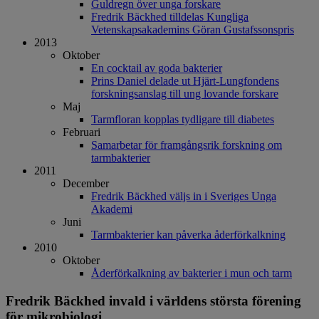
Guldregn över unga forskare
Fredrik Bäckhed tilldelas Kungliga
Vetenskapsakademins Göran Gustafssonspris
2013
Oktober
En cocktail av goda bakterier
Prins Daniel delade ut Hjärt-Lungfondens
forskningsanslag till ung lovande forskare
Maj
Tarmfloran kopplas tydligare till diabetes
Februari
Samarbetar för framgångsrik forskning om
tarmbakterier
2011
December
Fredrik Bäckhed väljs in i Sveriges Unga
Akademi
Juni
Tarmbakterier kan påverka åderförkalkning
2010
Oktober
Åderförkalkning av bakterier i mun och tarm
Fredrik Bäckhed invald i världens största förening
för mikrobiologi