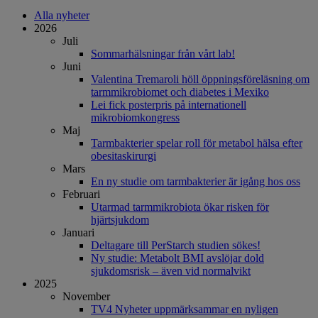
Alla nyheter
2026
Juli
Sommarhälsningar från vårt lab!
Juni
Valentina Tremaroli höll öppningsföreläsning om
tarmmikrobiomet och diabetes i Mexiko
Lei fick posterpris på internationell
mikrobiomkongress
Maj
Tarmbakterier spelar roll för metabol hälsa efter
obesitaskirurgi
Mars
En ny studie om tarmbakterier är igång hos oss
Februari
Utarmad tarmmikrobiota ökar risken för
hjärtsjukdom
Januari
Deltagare till PerStarch studien sökes!
Ny studie: Metabolt BMI avslöjar dold
sjukdomsrisk – även vid normalvikt
2025
November
TV4 Nyheter uppmärksammar en nyligen