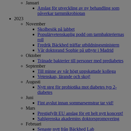
Januari
Anslag för utveckling av ny behandling som
påverkar tarmmikrobiotan
2023
November
Skolbesök på labbet
Populärvetenskaplig podd om tarmbakteriernas
roll
Fredrik Bäckhed träffar utbildningsministern
Vår doktorand Sophie på utbyte i Madrid
Oktober
Tränade bakterier till personer med prediabetes
September
Till minne av vår högt uppskattade kollega
Vetenskap, lärande och skoj!
Augusti
Nytt steg för probiotika mot diabetes typ 2-
diabetes
Juni
Fint avslut innan sommarsemstrar tar vid!
Mars
Prestigfyllt EU anslag för ett helt nytt koncept!
Sahlgrenska akademins doktorspromovering
Februari
Senaste nytt från Bäckhed Lab