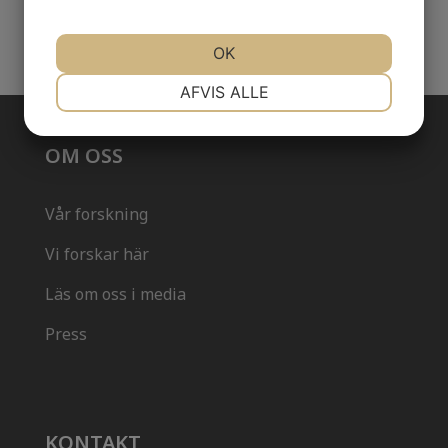
OK
NØDVENDIGE
PRÆFERENCER
AFVIS ALLE
OM OSS
MARKETING
STATISTIK
Vår forskning
Vi forskar här
Läs om oss i media
Press
KONTAKT