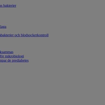
s bakterier
laga
bakterier och blodsockerkontroll
ärksammas
 för mikrobiologi
mpar de prediabetes