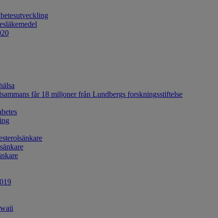
abetesutveckling
tesläkemedel
020
hälsa
lsammans får 18 miljoner från Lundbergs forskningsstiftelse
abetes
ing
esterolsänkare
lsänkare
änkare
2019
awaii