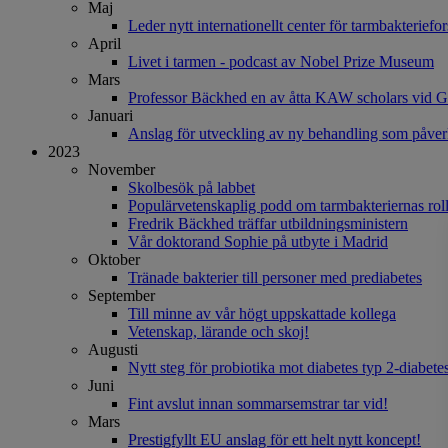
Maj
Leder nytt internationellt center för tarmbakteriefo
April
Livet i tarmen - podcast av Nobel Prize Museum
Mars
Professor Bäckhed en av åtta KAW scholars vid G
Januari
Anslag för utveckling av ny behandling som påve
2023
November
Skolbesök på labbet
Populärvetenskaplig podd om tarmbakteriernas rol
Fredrik Bäckhed träffar utbildningsministern
Vår doktorand Sophie på utbyte i Madrid
Oktober
Tränade bakterier till personer med prediabetes
September
Till minne av vår högt uppskattade kollega
Vetenskap, lärande och skoj!
Augusti
Nytt steg för probiotika mot diabetes typ 2-diabete
Juni
Fint avslut innan sommarsemstrar tar vid!
Mars
Prestigfyllt EU anslag för ett helt nytt koncept!