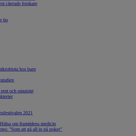
st citerade forskare
r tio
krobiota hos barn
astudien
rent och smutsigt
kterier
apsfestivalen 2021
 Hälsa om framtidens medicin
tes: ”Som att gå all in på poker”