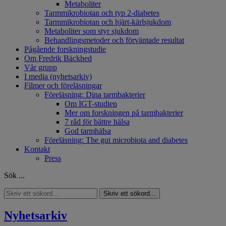
Metaboliter
Tarmmikrobiotan och typ 2-diabetes
Tarmmikrobiotan och hjärt-kärlsjukdom
Metaboliter som styr sjukdom
Behandlingsmetoder och förväntade resultat
Pågående forskningstudie
Om Fredrik Bäckhed
Vår grupp
I media (nyhetsarkiv)
Filmer och föreläsningar
Föreläsning: Dina tarmbakterier
Om IGT-studien
Mer om forskningen på tarmbakterier
7 råd för bättre hälsa
God tarmhälsa
Föreläsning: The gut microbiota and diabetes
Kontakt
Press
Sök ...
Skriv ett sökord...
Nyhetsarkiv