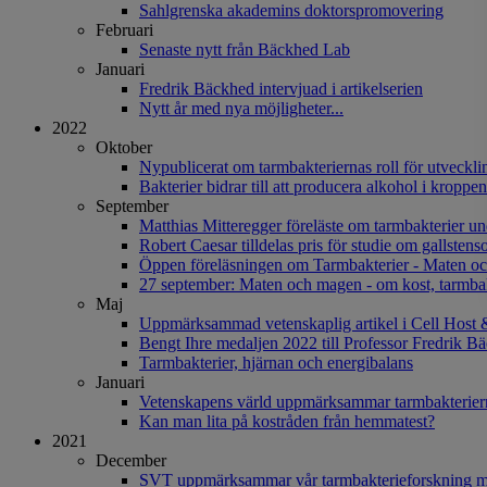
Sahlgrenska akademins doktorspromovering
Februari
Senaste nytt från Bäckhed Lab
Januari
Fredrik Bäckhed intervjuad i artikelserien
Nytt år med nya möjligheter...
2022
Oktober
Nypublicerat om tarmbakteriernas roll för utveck
Bakterier bidrar till att producera alkohol i kroppen
September
Matthias Mitteregger föreläste om tarmbakterier u
Robert Caesar tilldelas pris för studie om gallsten
Öppen föreläsningen om Tarmbakterier - Maten o
27 september: Maten och magen - om kost, tarmbak
Maj
Uppmärksammad vetenskaplig artikel i Cell Host
Bengt Ihre medaljen 2022 till Professor Fredrik B
Tarmbakterier, hjärnan och energibalans
Januari
Vetenskapens värld uppmärksammar tarmbakteriern
Kan man lita på kostråden från hemmatest?
2021
December
SVT uppmärksammar vår tarmbakterieforskning me