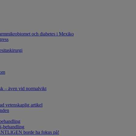
tarmmikrobiomet och diabetes i Mexiko
gress
esitaskirurgi
dom
sk – även vid normalvikt
 vetenskaplig artikel
onden
behandling
S-behandling
EGENTLIGEN borde ha fokus på!