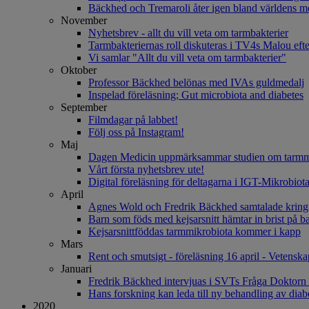
Bäckhed och Tremaroli åter igen bland världens me
November
Nyhetsbrev - allt du vill veta om tarmbakterier
Tarmbakteriernas roll diskuteras i TV4s Malou efte
Vi samlar "Allt du vill veta om tarmbakterier"
Oktober
Professor Bäckhed belönas med IVAs guldmedalj
Inspelad föreläsning; Gut microbiota and diabetes
September
Filmdagar på labbet!
Följ oss på Instagram!
Maj
Dagen Medicin uppmärksammar studien om tarmmi
Vårt första nyhetsbrev ute!
Digital föreläsning för deltagarna i IGT-Mikrobiot
April
Agnes Wold och Fredrik Bäckhed samtalade kring 
Barn som föds med kejsarsnitt hämtar in brist på ba
Kejsarsnittföddas tarmmikrobiota kommer i kapp
Mars
Rent och smutsigt - föreläsning 16 april - Vetensk
Januari
Fredrik Bäckhed intervjuas i SVTs Fråga Doktorn
Hans forskning kan leda till ny behandling av diabe
2020