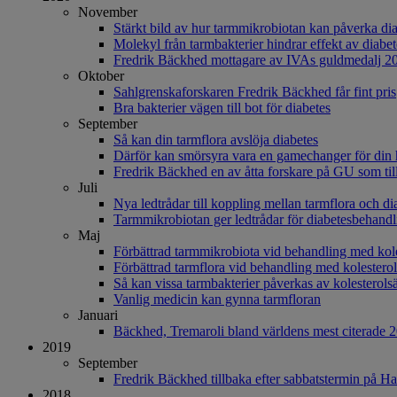
November
Stärkt bild av hur tarmmikrobiotan kan påverka di
Molekyl från tarmbakterier hindrar effekt av diabe
Fredrik Bäckhed mottagare av IVAs guldmedalj 2
Oktober
Sahlgrenskaforskaren Fredrik Bäckhed får fint pris
Bra bakterier vägen till bot för diabetes
September
Så kan din tarmflora avslöja diabetes
Därför kan smörsyra vara en gamechanger för din 
Fredrik Bäckhed en av åtta forskare på GU som til
Juli
Nya ledtrådar till koppling mellan tarmflora och di
Tarmmikrobiotan ger ledtrådar för diabetesbehandl
Maj
Förbättrad tarmmikrobiota vid behandling med kol
Förbättrad tarmflora vid behandling med kolestero
Så kan vissa tarmbakterier påverkas av kolesterols
Vanlig medicin kan gynna tarmfloran
Januari
Bäckhed, Tremaroli bland världens mest citerade 
2019
September
Fredrik Bäckhed tillbaka efter sabbatstermin på H
2018