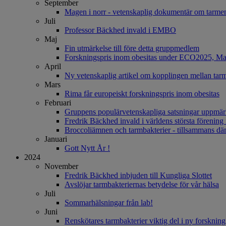
September
Magen i norr - vetenskaplig dokumentär om tarmen
Juli
Professor Bäckhed invald i EMBO
Maj
Fin utmärkelse till före detta gruppmedlem
Forskningspris inom obesitas under ECO2025, Ma
April
Ny vetenskaplig artikel om kopplingen mellan tarm
Mars
Rima får europeiskt forskningspris inom obesitas
Februari
Gruppens populärvetenskapliga satsningar uppm
Fredrik Bäckhed invald i världens största förening
Broccoliämnen och tarmbakterier - tillsammans dä
Januari
Gott Nytt År !
2024
November
Fredrik Bäckhed inbjuden till Kungliga Slottet
Avslöjar tarmbakteriernas betydelse för vår hälsa
Juli
Sommarhälsningar från lab!
Juni
Renskötares tarmbakterier viktig del i ny forskning