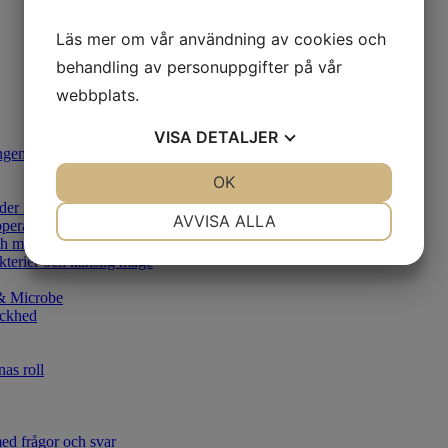
Läs mer om vår användning av cookies och
behandling av personuppgifter på vår
webbplats.
VISA
DETALJER
lingen av kardiometabol sjukdom
JA
NEJ
OK
JA
NEJ
nder Forskarveckan
NÖDVÄNDIG
INSTÄLLNINGAR
AVVISA ALLA
soperation och risken att utveckla metabola sjukdomar
ch magen
JA
NEJ
JA
NEJ
terier och känslig mage
MARKNADSFÖRING
STATISTIK
 & Microbe
äckhed
as roll
d frågor och svar