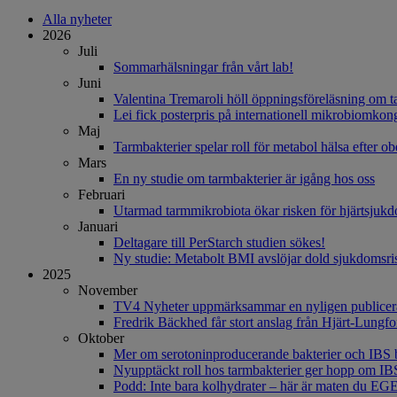
Alla nyheter
2026
Juli
Sommarhälsningar från vårt lab!
Juni
Valentina Tremaroli höll öppningsföreläsning om 
Lei fick posterpris på internationell mikrobiomkon
Maj
Tarmbakterier spelar roll för metabol hälsa efter ob
Mars
En ny studie om tarmbakterier är igång hos oss
Februari
Utarmad tarmmikrobiota ökar risken för hjärtsjuk
Januari
Deltagare till PerStarch studien sökes!
Ny studie: Metabolt BMI avslöjar dold sjukdomsri
2025
November
TV4 Nyheter uppmärksammar en nyligen publicerad
Fredrik Bäckhed får stort anslag från Hjärt-Lungf
Oktober
Mer om serotoninproducerande bakterier och IBS 
Nyupptäckt roll hos tarmbakterier ger hopp om IB
Podd: Inte bara kolhydrater – här är maten du 