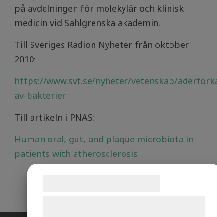
på avdelningen för molekylär och klinisk
medicin vid Sahlgrenska akademin.
Till Sveriges Radion Nyheter från oktober
2010:
https://www.svt.se/nyheter/vetenskap/aderfork
av-bakterier
Till artikeln i PNAS:
Human oral, gut, and plaque microbiota in
patients with atherosclerosis
Samtykke til cookies
Vi og vores samarbejdspartnere bruger
teknologier, herunder cookies, til at