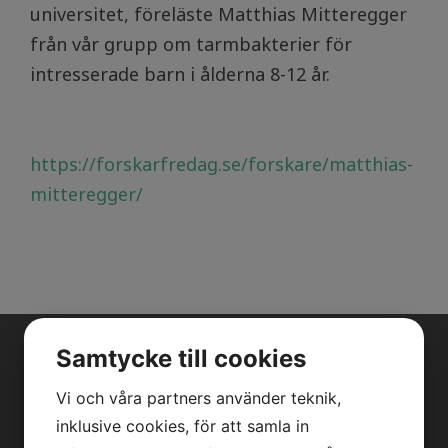
universitet, föreläste Matthias Mitteregger
från vår grupp om tarmbakterier för
intresserade barn i ålderna 8-12 år.
https://forskarfredag.se/forskare/matthias-
mitteregger/
Samtycke till cookies
OM OSS
Vi och våra partners använder teknik,
inklusive cookies, för att samla in
Vår forskning