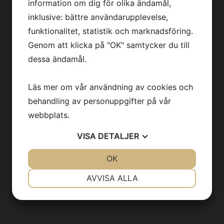
information om dig för olika ändamål,
Vi forskar här
inklusive: bättre användarupplevelse,
funktionalitet, statistik och marknadsföring.
Läs om oss i media
Genom att klicka på "OK" samtycker du till
Press
dessa ändamål.
Läs mer om vår användning av cookies och
behandling av personuppgifter på vår
KONTAKT
webbplats.
Kontakt
VISA
DETALJER
info@backhedlab.se
JA
NEJ
OK
JA
NEJ
NÖDVÄNDIG
INSTÄLLNINGAR
AVVISA ALLA
JA
NEJ
JA
NEJ
MARKNADSFÖRING
STATISTIK