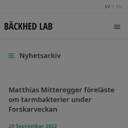
SV
EN
Togg
navi
Nyhetsarkiv
Matthias Mitteregger föreläste
om tarmbakterier under
Forskarveckan
29 September 2022