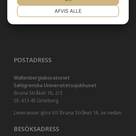
NØDVENDIGE
PRÆFERENCER
AFVIS ALLE
MARKETING
STATISTIK
POSTADRESS
Wallenberglaboratoriet
Sahlgrenska Universitetssjukhuset
Bruna Stråket 16, 2/3
SE-413 45 Göteborg
Leveranser görs till Bruna Stråket 16, se nedan.
BESÖKSADRESS