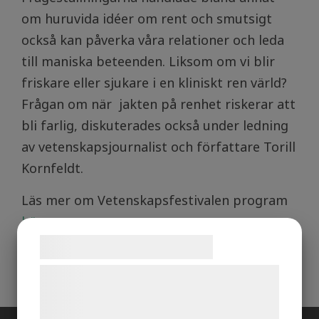
om huruvida idéer om rent och smutsigt
också kan påverka våra relationer och leda
till maniska beteenden. Liksom om vi blir
friskare eller sjukare i en kliniskt ren värld?
Frågan om när jakten på renhet riskerar att
bli farlig, diskuterades också under ledning
av vetenskapsjournalist och författare Torill
Kornfeldt.
Läs mer om Vetenskapsfestivalen program
här
.
Samtykke til cookies
Vi og vores samarbejdspartnere bruger
teknologier, herunder cookies, til at
indsamle oplysninger om dig til forskellige