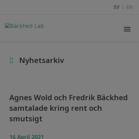
SV
EN
Togg
navi
Nyhetsarkiv
Agnes Wold och Fredrik Bäckhed
samtalade kring rent och
smutsigt
16 April 2021