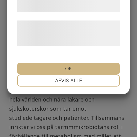
samtykke til disse formål.
Læs mere om vores brug af cookies og
Vi forskar här
behandling af persondata på vores
hjemmeside.
I vår internationella forskargrupp finns
medarbetare med olika kompetenser inom
OK
molekylärbiologi, biokemi, mikrobiologi,
NØDVENDIGE
PRÆFERENCER
AFVIS ALLE
fysiologi, metagenomik, metabolomik och
bioinformatik. Vi arbetar med forskare över
hela världen och nära läkare och
MARKETING
STATISTIK
sjuksköterskor som tar emot
studiedeltagare och patienter. Tillsammans
inriktar vi oss på tarmmmikrobiotans roll i
förhållande till metabolism med målet att