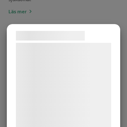
Läs mer
Samtykke til cookies
Vi og vores samarbejdspartnere bruger
teknologier, herunder cookies, til at
indsamle oplysninger om dig til forskellige
formål, herunder: Tilpasning af annoncering,
bedre brugeroplevelse, funktionalitet,
statistik og marketing. Disse oplysninger
kan blive delt med annoncerings- og
analysepartnere, som kan kombinere dem
med data, du tidligere har givet dem eller
de har indsamlet gennem din brug af deres
tjenester. Ved at klikke på 'OK' giver du