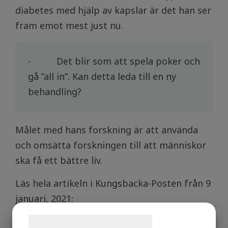
diabetes med hjälp av kapslar är det han ser
fram emot mest just nu.
- Det blir som att spela poker och
gå ”all in”. Kan detta leda till en ny
behandling?
Målet med hans forskning är att använda
och omsätta forskningen till att människor
ska få ett bättre liv.
Läs hela artikeln i Kungsbacka-Posten från 9
januari, 2021:
https://kungsbackaposten.se/nyheter/hans-
Samtykke til cookies