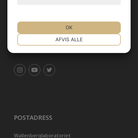
hjemmeside.
KONTAKT
OK
NØDVENDIGE
PRÆFERENCER
Kontakt
AFVIS ALLE
info@backhedlab.se
MARKETING
STATISTIK
POSTADRESS
Wallenberglaboratoriet