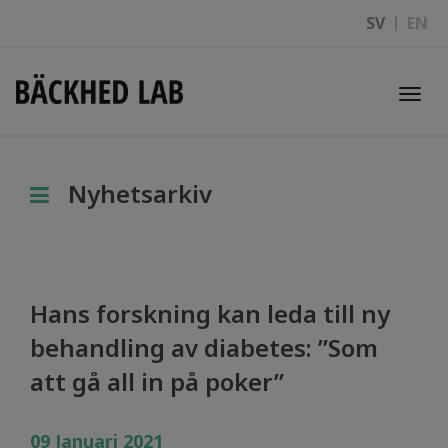
SV
EN
Togg
navi
Nyhetsarkiv
Hans forskning kan leda till ny
behandling av diabetes: ”Som
att gå all in på poker”
09 Januari 2021