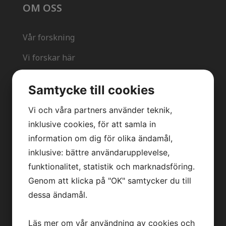
OM OSS
Vår forskning
Vi forskar här
Läs om oss i media
Samtycke till cookies
Press
Vi och våra partners använder teknik,
inklusive cookies, för att samla in
information om dig för olika ändamål,
KONTAKT
inklusive: bättre användarupplevelse,
funktionalitet, statistik och marknadsföring.
Genom att klicka på "OK" samtycker du till
Kontakt
dessa ändamål.
info@backhedlab.se
Läs mer om vår användning av cookies och