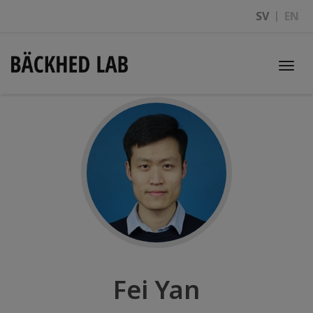
SV
EN
Togg
navi
Fei Yan