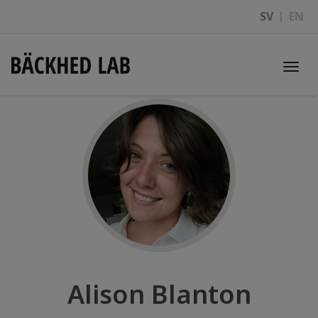
SV
EN
Togg
navi
Alison Blanton