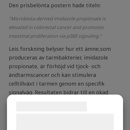
Den prisbelönta postern hade titeln:
"Microbiota-derived imidazole propionate is
elevated in colorectal cancer and promotes
intestinal proliferation via p38δ signaling."
Leis forskning belyser hur ett ämne,som
produceras av tarmbakterier, imidazole
propionate, är förhöjd vid tjock- och
ändtarmscancer och kan stimulera
celltillväxt i tarmen genom en specifik
signalväg. Resultaten bidrar till en ökad
förståelse för hur samspelet mellan
Samtykke til cookies
tarmens mikrobiota och värdens celler kan
Vi og vores samarbejdspartnere bruger
påverka utvecklingen av cancer. Denna
teknologier, herunder cookies, til at
kunskap kan på sikt bidra till nya