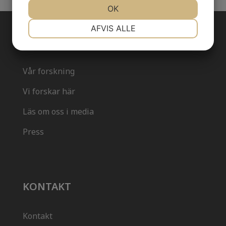
OK
NØDVENDIGE
PRÆFERENCER
AFVIS ALLE
OM OSS
MARKETING
STATISTIK
Vår forskning
Vi forskar här
Läs om oss i media
Press
KONTAKT
Kontakt