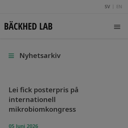
SV
EN
Togg
navi
Nyhetsarkiv
Lei fick posterpris på
internationell
mikrobiomkongress
05 Juni 2026