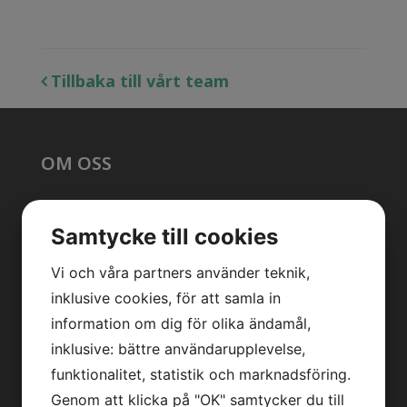
Tillbaka till vårt team
OM OSS
Vår forskning
Samtycke till cookies
Vi forskar här
Vi och våra partners använder teknik,
Läs om oss i media
inklusive cookies, för att samla in
information om dig för olika ändamål,
Press
inklusive: bättre användarupplevelse,
funktionalitet, statistik och marknadsföring.
Genom att klicka på "OK" samtycker du till