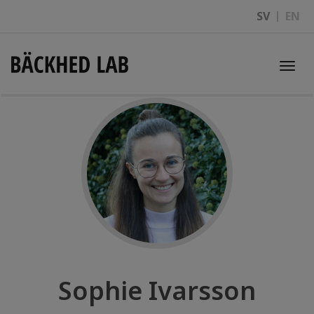
SV
EN
Togg
navi
Sophie Ivarsson