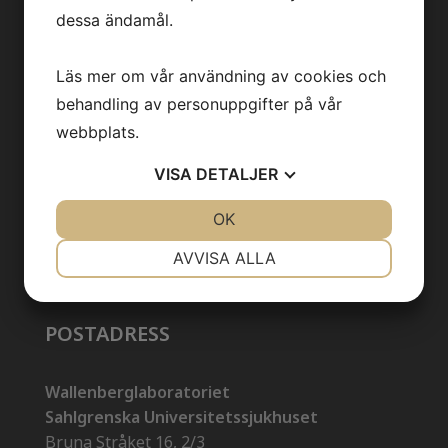
KONTAKT
dessa ändamål.
Kontakt
Läs mer om vår användning av cookies och
behandling av personuppgifter på vår
info@backhedlab.se
webbplats.
VISA
DETALJER
JA
NEJ
OK
JA
NEJ
NÖDVÄNDIG
INSTÄLLNINGAR
AVVISA ALLA
JA
NEJ
JA
NEJ
MARKNADSFÖRING
STATISTIK
POSTADRESS
Wallenberglaboratoriet
Sahlgrenska Universitetssjukhuset
Bruna Stråket 16, 2/3