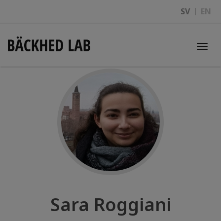
SV
EN
Togg
navi
Sara Roggiani