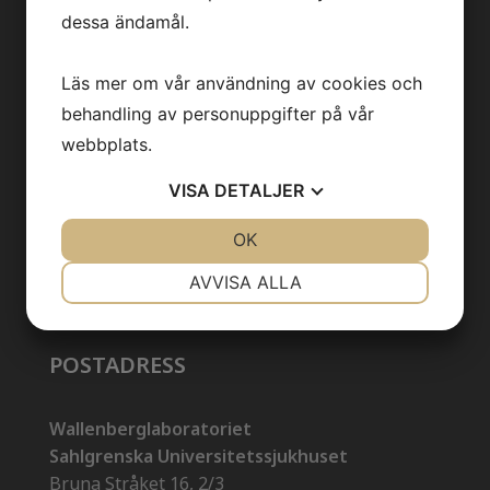
KONTAKT
dessa ändamål.
Kontakt
Läs mer om vår användning av cookies och
behandling av personuppgifter på vår
info@backhedlab.se
webbplats.
VISA
DETALJER
JA
NEJ
OK
JA
NEJ
NÖDVÄNDIG
INSTÄLLNINGAR
AVVISA ALLA
JA
NEJ
JA
NEJ
MARKNADSFÖRING
STATISTIK
POSTADRESS
Wallenberglaboratoriet
Sahlgrenska Universitetssjukhuset
Bruna Stråket 16, 2/3