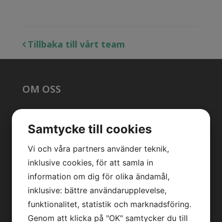
Tillbaka till vårt team
OM OSS
Vår forskning
Samtycke till cookies
Vi forskar här
Vi och våra partners använder teknik,
Läs om oss i media
inklusive cookies, för att samla in
information om dig för olika ändamål,
Press
inklusive: bättre användarupplevelse,
funktionalitet, statistik och marknadsföring.
Genom att klicka på "OK" samtycker du till