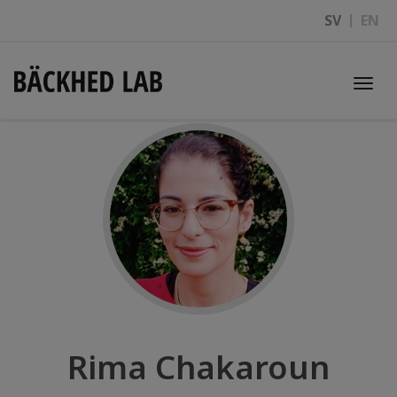
SV
EN
Togg
navi
Rima Chakaroun