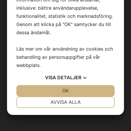
Vi forskar här
inklusive: bättre användarupplevelse,
Läs om oss i media
funktionalitet, statistik och marknadsföring.
Genom att klicka på "OK" samtycker du till
Press
dessa ändamål.
Läs mer om vår användning av cookies och
behandling av personuppgifter på vår
KONTAKT
webbplats.
Kontakt
VISA
DETALJER
info@backhedlab.se
JA
NEJ
OK
JA
NEJ
NÖDVÄNDIG
INSTÄLLNINGAR
AVVISA ALLA
JA
NEJ
JA
NEJ
MARKNADSFÖRING
STATISTIK