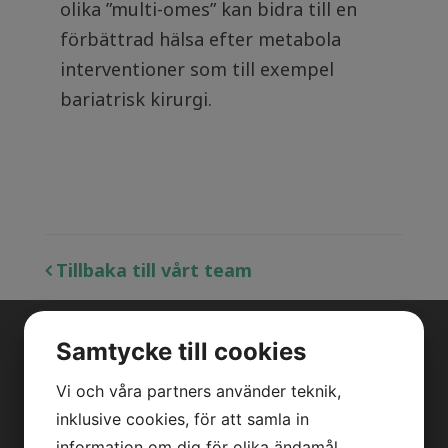
olika ”multi-omes” kan bidra till en
förbättrad hälsa efter metabola
interventioner som till exempel
bariatrisk kirurgi.
Tillbaka till vårt team
Samtycke till cookies
OM OSS
Vi och våra partners använder teknik,
Vår forskning
inklusive cookies, för att samla in
information om dig för olika ändamål,